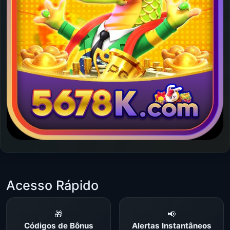
Acesso Rápido
🎁
📢
Códigos de Bônus
Alertas Instantâneos